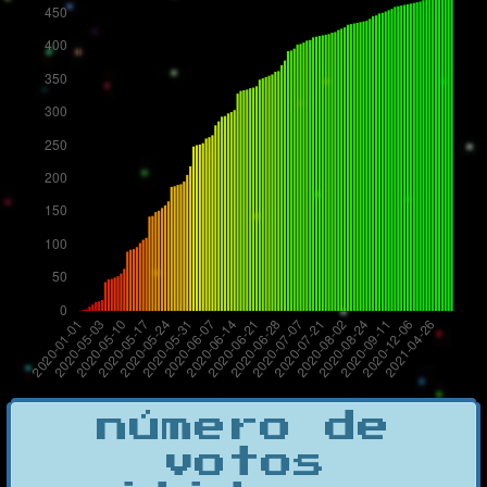
número de
votos