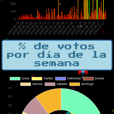
% de votos
por día de la
semana