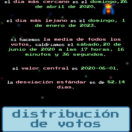
día más cercano
domingo,26
el
es el
de abril de 2020
.
día más lejano
domingo, 1
el
es el
de enero de 2023
.
la media de todos los
si hacemos
votos
sábado,20 de
, saldríamos el
junio de 2020 a las 17 horas, 16
minutos y 36 segundos
.
valor central
2020-06-01
el
es
.
desviación estándar
82.14
la
es de
días
.
distribución
de votos