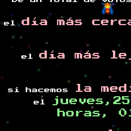
De un total de
voto
día más cerc
el
día más le
el
la med
si hacemos
jueves,25
el
horas, 0