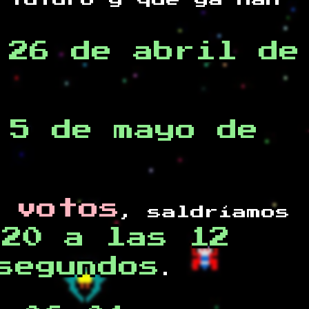
 futuro y
que ya han
,26 de abril de
 5 de mayo de
 votos
, saldríamos
020 a las 12
segundos
.