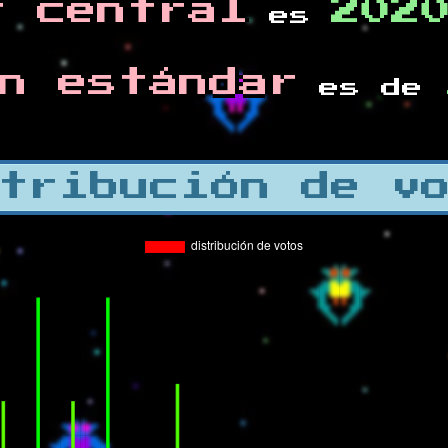
r central
202
es
n estándar
es de
tribución de v