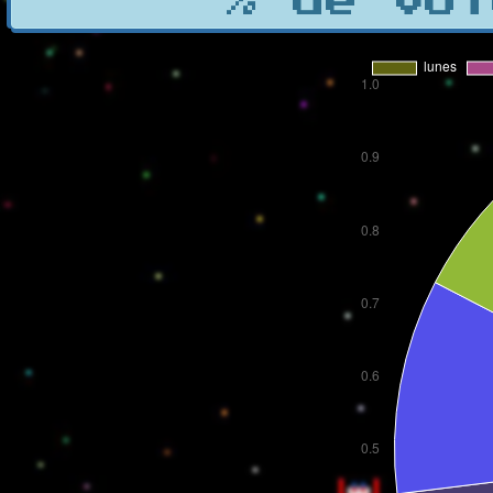
% de vot