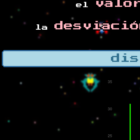
valo
el
desviació
la
dis