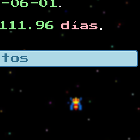
0-06-01
.
111.96
días
.
otos