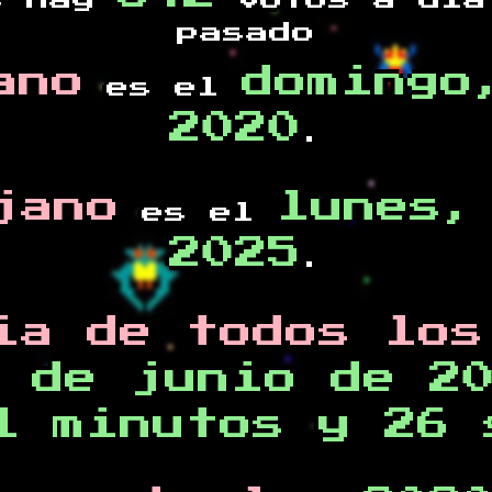
s hay
votos a día
pasado
ano
domingo
es el
2020
.
jano
lunes,
es el
2025
.
ia de todos los
 de junio de 2
1 minutos y 26 