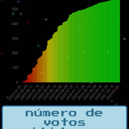
número de
votos