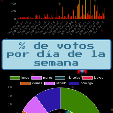
% de votos
por día de la
semana