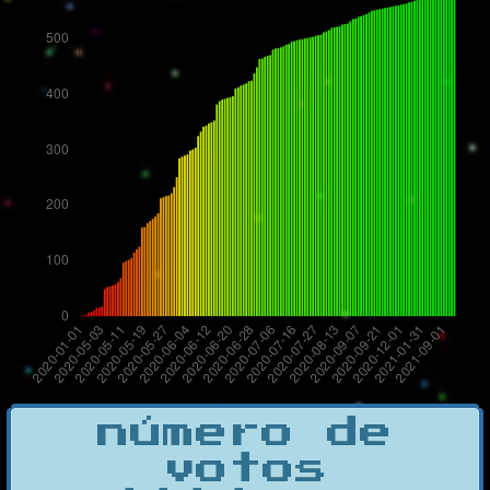
número de
votos