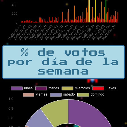
% de votos
por día de la
semana