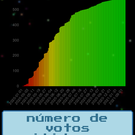
número de
votos