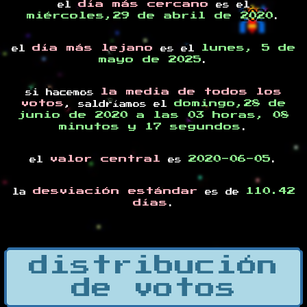
día más cercano
el
es el
miércoles,29 de abril de 2020
.
día más lejano
lunes, 5 de
el
es el
mayo de 2025
.
la media de todos los
si hacemos
votos
domingo,28 de
, saldríamos el
junio de 2020 a las 03 horas, 08
minutos y 17 segundos
.
valor central
2020-06-05
el
es
.
desviación estándar
110.42
la
es de
días
.
distribución
de votos