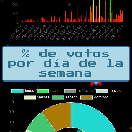
% de votos
por día de la
semana