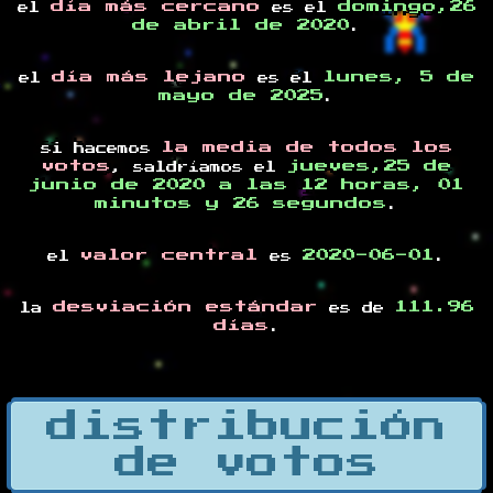
día más cercano
domingo,26
el
es el
de abril de 2020
.
día más lejano
lunes, 5 de
el
es el
mayo de 2025
.
la media de todos los
si hacemos
votos
jueves,25 de
, saldríamos el
junio de 2020 a las 12 horas, 01
minutos y 26 segundos
.
valor central
2020-06-01
el
es
.
desviación estándar
111.96
la
es de
días
.
distribución
de votos