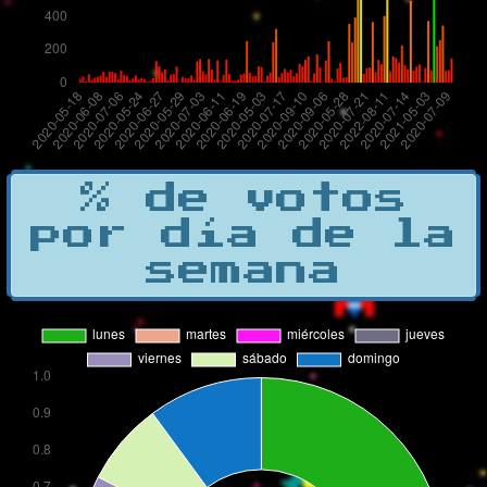
% de votos
por día de la
semana