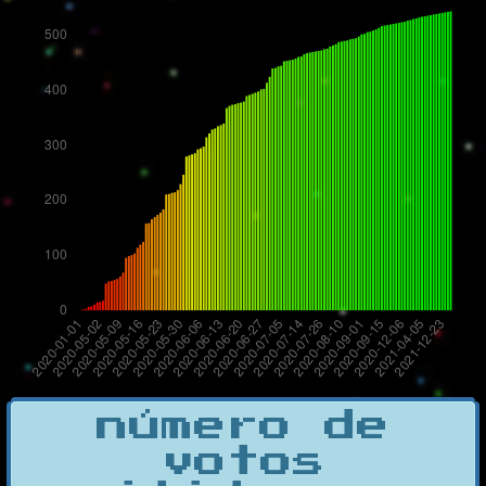
número de
votos