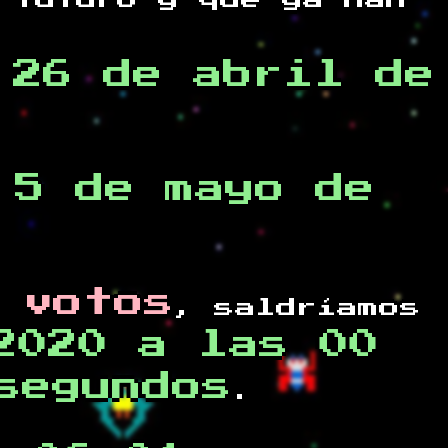
 futuro y
que ya han
,26 de abril de
 5 de mayo de
 votos
, saldríamos
2020 a las 00
segundos
.