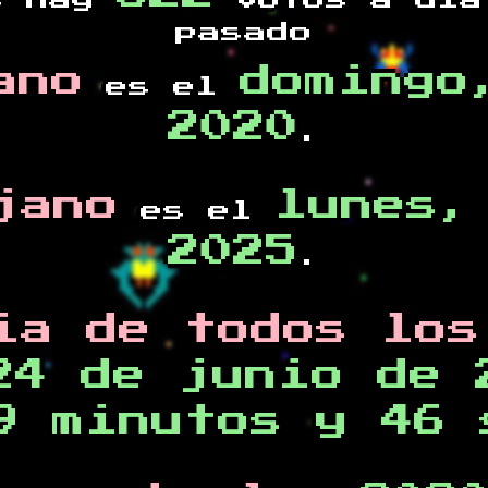
s hay
votos a día
pasado
ano
domingo
es el
2020
.
jano
lunes,
es el
2025
.
ia de todos los
24 de junio de 
9 minutos y 46 