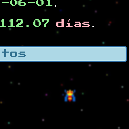
0-06-01
.
112.07
días
.
otos