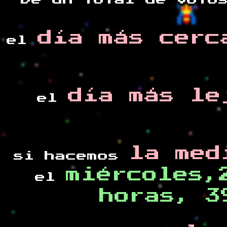
De un total de
voto
día más cerc
el
día más le
el
la med
si hacemos
miércoles,
el
horas, 3