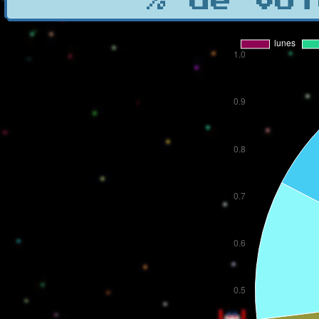
% de vot