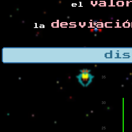
valo
el
desviació
la
dis