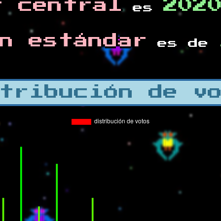
r central
202
es
n estándar
es de
tribución de v