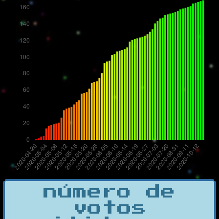
número de
votos