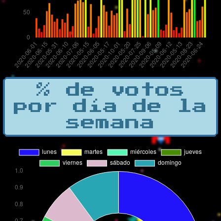
% de votos
por día de la
semana