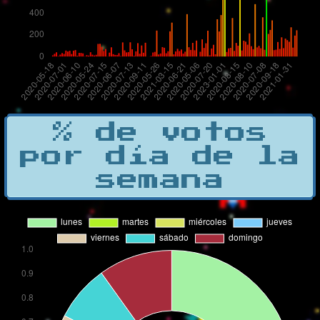
% de votos
por día de la
semana