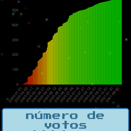
número de
votos