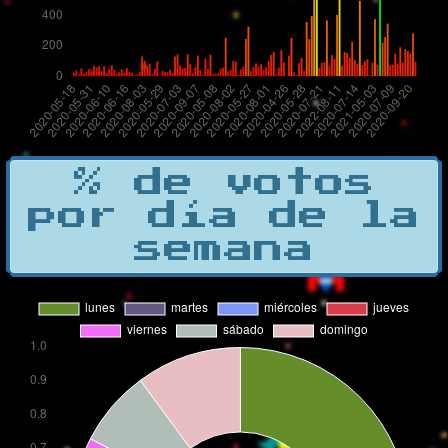
% de votos
por día de la
semana