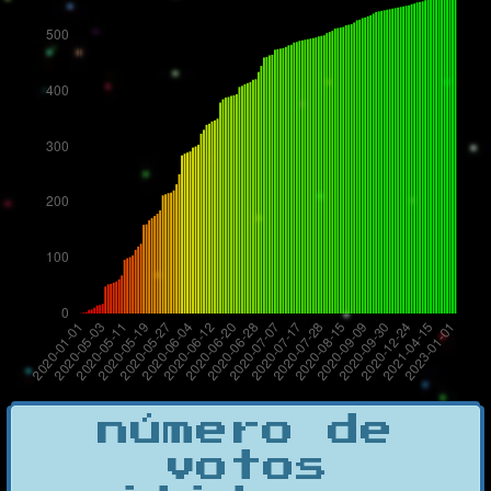
número de
votos