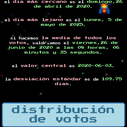
día más cercano
domingo,26
el
es el
de abril de 2020
.
día más lejano
lunes, 5 de
el
es el
mayo de 2025
.
la media de todos los
si hacemos
votos
viernes,26 de
, saldríamos el
junio de 2020 a las 08 horas, 06
minutos y 35 segundos
.
valor central
2020-06-03
el
es
.
desviación estándar
109.75
la
es de
días
.
distribución
de votos