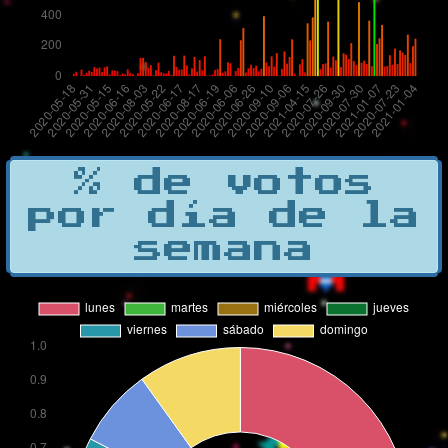
% de votos
por día de la
semana