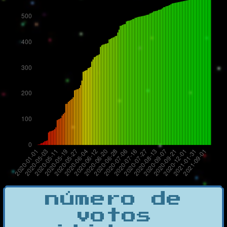
número de
votos