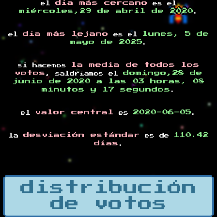
día más cercano
el
es el
miércoles,29 de abril de 2020
.
día más lejano
lunes, 5 de
el
es el
mayo de 2025
.
la media de todos los
si hacemos
votos
domingo,28 de
, saldríamos el
junio de 2020 a las 03 horas, 08
minutos y 17 segundos
.
valor central
2020-06-05
el
es
.
desviación estándar
110.42
la
es de
días
.
distribución
de votos