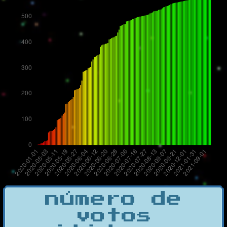
número de
votos