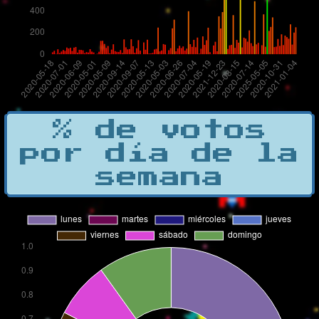
% de votos
por día de la
semana