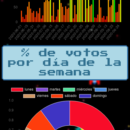
% de votos
por día de la
semana