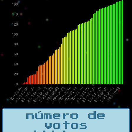
número de
votos