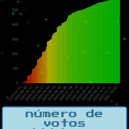
número de
votos