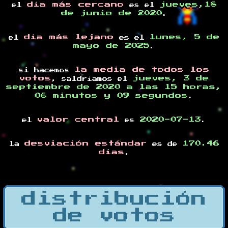
día más cercano
jueves,18
el
es el
de junio de 2020
.
día más lejano
lunes, 5 de
el
es el
mayo de 2025
.
la media de todos los
si hacemos
votos
jueves, 3 de
, saldríamos el
septiembre de 2020 a las 15 horas,
06 minutos y 09 segundos
.
valor central
2020-07-13
el
es
.
desviación estándar
170.46
la
es de
días
.
distribución
de votos