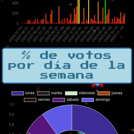
% de votos
por día de la
semana