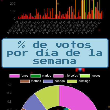
% de votos
por día de la
semana