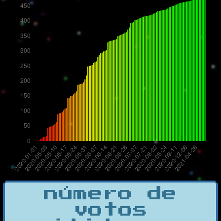
número de
votos