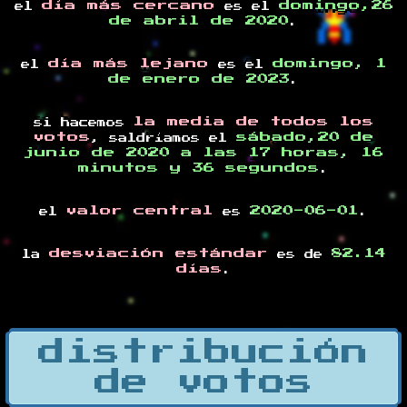
día más cercano
domingo,26
el
es el
de abril de 2020
.
día más lejano
domingo, 1
el
es el
de enero de 2023
.
la media de todos los
si hacemos
votos
sábado,20 de
, saldríamos el
junio de 2020 a las 17 horas, 16
minutos y 36 segundos
.
valor central
2020-06-01
el
es
.
desviación estándar
82.14
la
es de
días
.
distribución
de votos