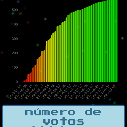
número de
votos