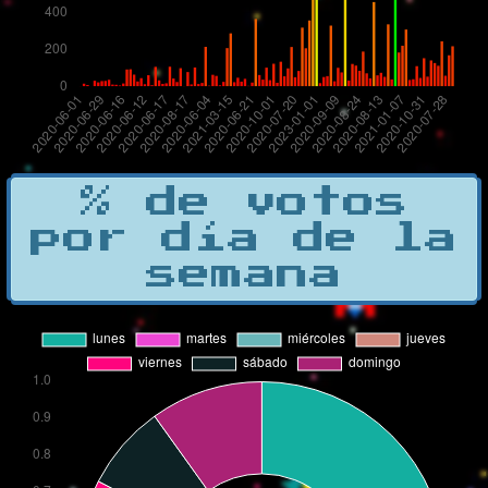
% de votos
por día de la
semana