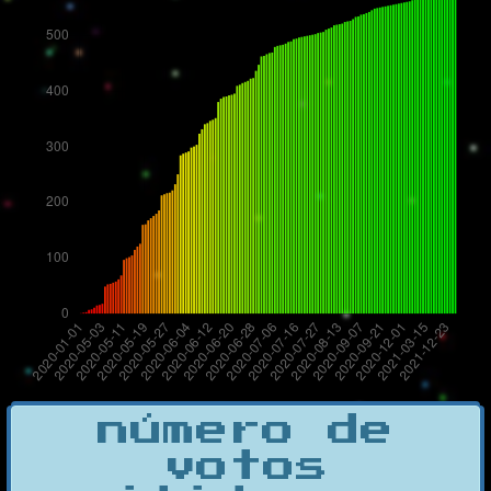
número de
votos