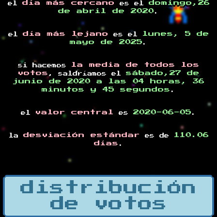
día más cercano
domingo,26
el
es el
de abril de 2020
.
día más lejano
lunes, 5 de
el
es el
mayo de 2025
.
la media de todos los
si hacemos
votos
sábado,27 de
, saldríamos el
junio de 2020 a las 04 horas, 36
minutos y 45 segundos
.
valor central
2020-06-05
el
es
.
desviación estándar
110.06
la
es de
días
.
distribución
de votos