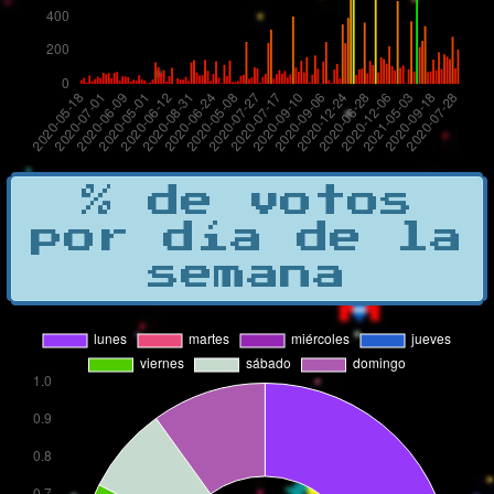
% de votos
por día de la
semana