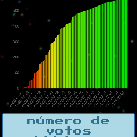
número de
votos