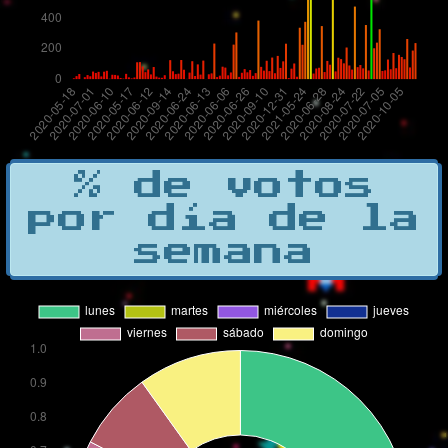
% de votos
por día de la
semana