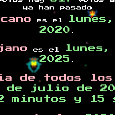
otos hay
votos a
ya han pasado
rcano
lunes,
es el
2020
.
jano
lunes,
es el
2025
.
ia de todos los
 de julio de 2
2 minutos y 15 