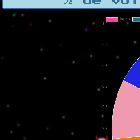
% de vot