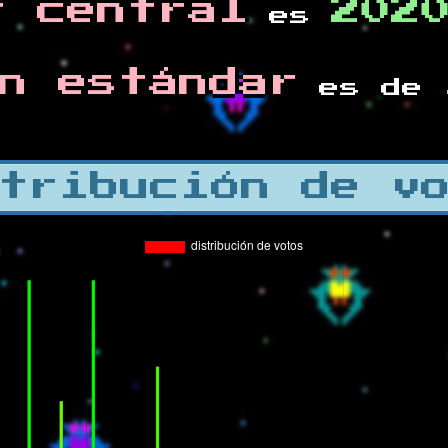
r central
202
es
n estándar
es de
tribución de v