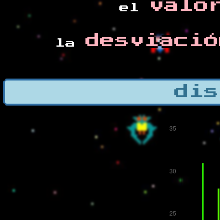
valo
el
desviació
la
dis