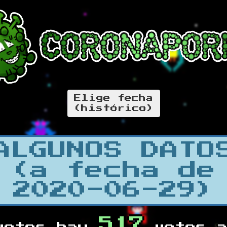
Elige fecha
(histórico)
ALGUNOS DATO
(a fecha de
2020-06-29)
517