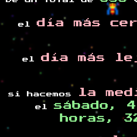
De un total de
v
día más ce
el
día más le
el
la med
si hacemos
sábado, 4
el
horas, 3