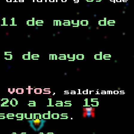
 día futuro y
que
11 de mayo de
 5 de mayo de
 votos
, saldríamos
020 a las 15
segundos
.