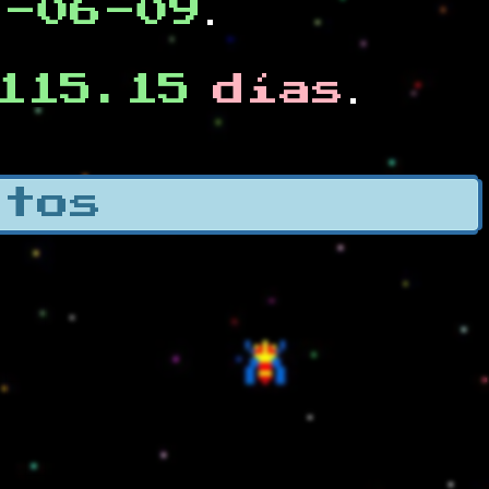
0-06-09
.
115.15
días
.
otos