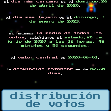
día más cercano
domingo,26
el
es el
de abril de 2020
.
día más lejano
domingo, 1
el
es el
de enero de 2023
.
la media de todos los
si hacemos
votos
sábado,20 de
, saldríamos el
junio de 2020 a las 16 horas, 48
minutos y 50 segundos
.
valor central
2020-06-01
el
es
.
desviación estándar
82.35
la
es de
días
.
distribución
de votos