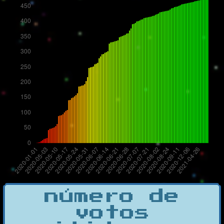
número de
votos