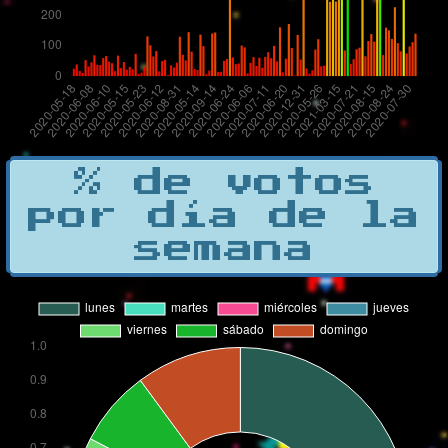
% de votos
por día de la
semana