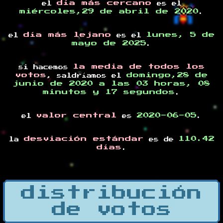
día más cercano
el
es el
miércoles,29 de abril de 2020
.
día más lejano
lunes, 5 de
el
es el
mayo de 2025
.
la media de todos los
si hacemos
votos
domingo,28 de
, saldríamos el
junio de 2020 a las 03 horas, 08
minutos y 17 segundos
.
valor central
2020-06-05
el
es
.
desviación estándar
110.42
la
es de
días
.
distribución
de votos