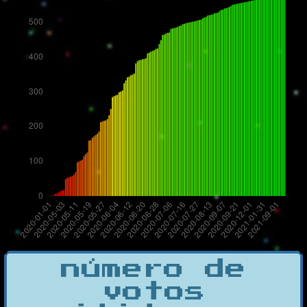
número de
votos