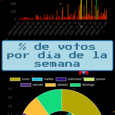
% de votos
por día de la
semana