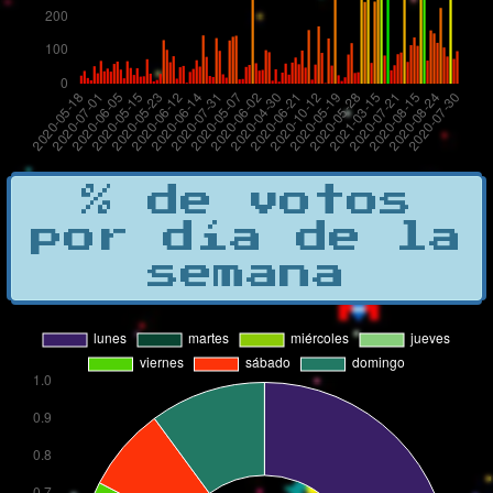
% de votos
por día de la
semana