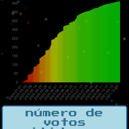
número de
votos