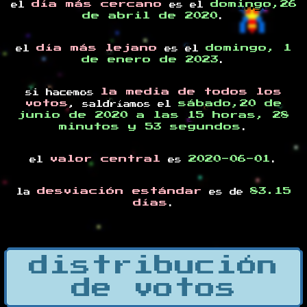
día más cercano
domingo,26
el
es el
de abril de 2020
.
día más lejano
domingo, 1
el
es el
de enero de 2023
.
la media de todos los
si hacemos
votos
sábado,20 de
, saldríamos el
junio de 2020 a las 15 horas, 28
minutos y 53 segundos
.
valor central
2020-06-01
el
es
.
desviación estándar
83.15
la
es de
días
.
distribución
de votos