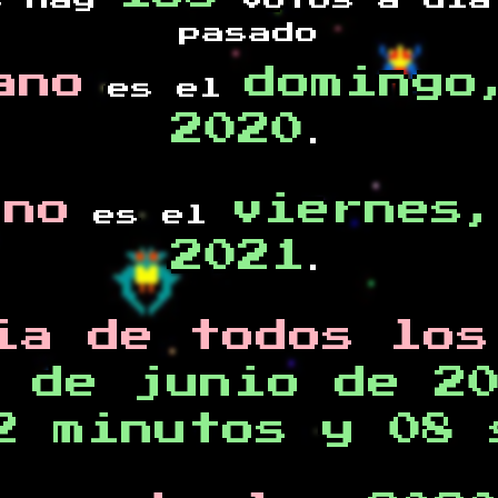
s hay
votos a día
pasado
ano
domingo
es el
2020
.
ano
viernes,
es el
2021
.
ia de todos los
 de junio de 2
2 minutos y 08 