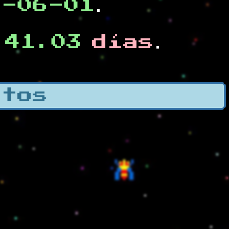
0-06-01
.
41.03
días
e
.
otos