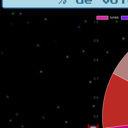
% de vot