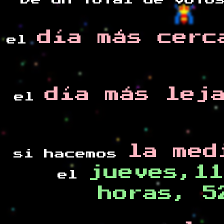
De un total de
voto
día más cerc
el
día más lej
el
la med
si hacemos
jueves,11
el
horas, 5