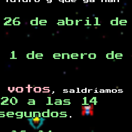
 futuro y
que ya han
,26 de abril de
 1 de enero de
 votos
, saldríamos
020 a las 14
segundos
.