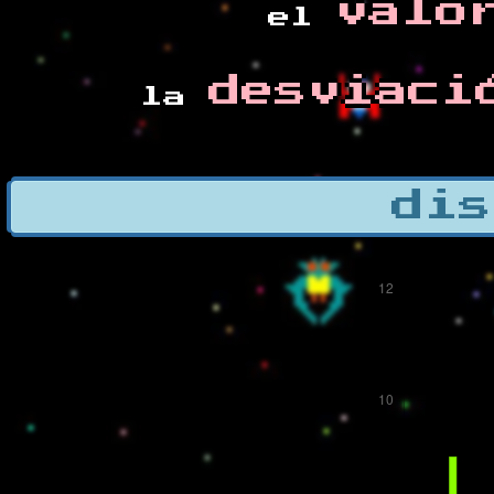
valo
el
desviaci
la
dis