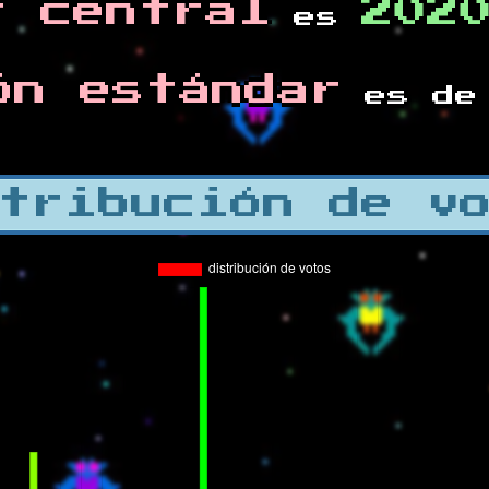
r central
202
es
ón estándar
es d
tribución de v