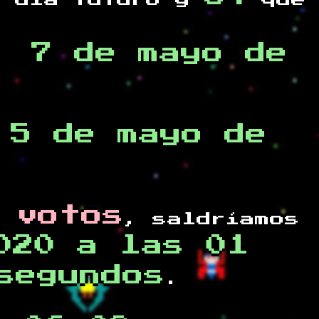
 día futuro y
que
, 7 de mayo de
 5 de mayo de
 votos
, saldríamos
020 a las 01
segundos
.