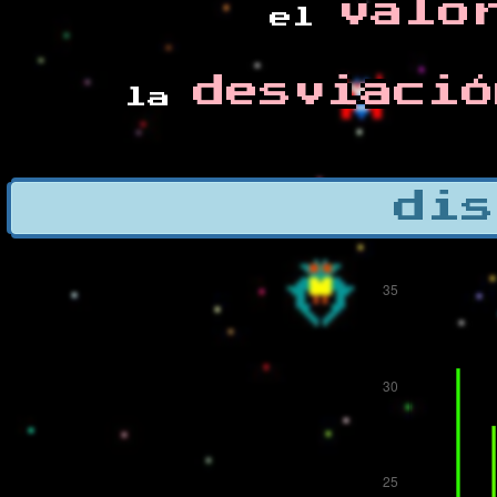
valo
el
desviació
la
dis