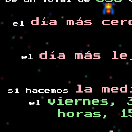
De un total de
v
día más cer
el
día más le
el
la med
si hacemos
viernes, 
el
horas, 1