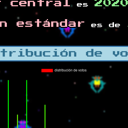
r central
202
es
n estándar
es de
tribución de v