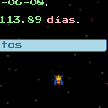
0-06-08
.
113.89
días
.
otos