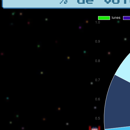
% de vot