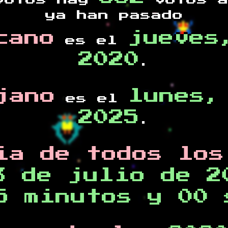
otos hay
votos a
ya han pasado
cano
jueves
es el
2020
.
jano
lunes,
es el
2025
.
ia de todos los
3 de julio de 2
5 minutos y 00 