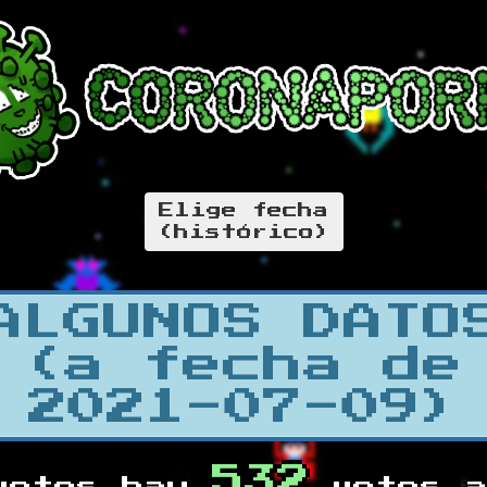
Elige fecha
(histórico)
ALGUNOS DATO
(a fecha de
2021-07-09)
532