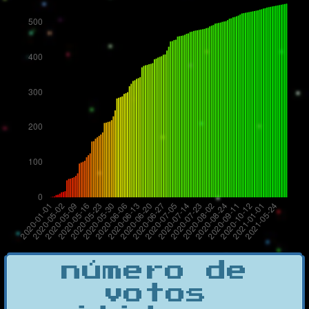
número de
votos