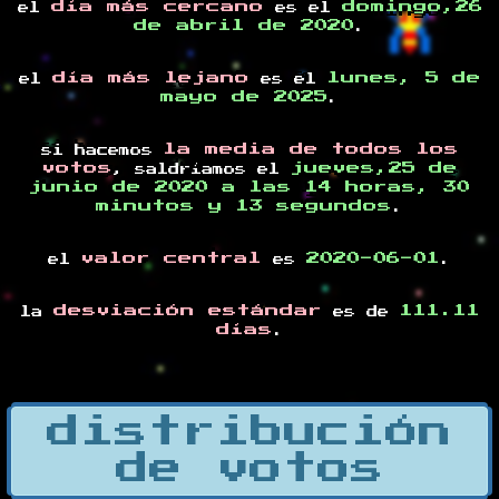
día más cercano
domingo,26
el
es el
de abril de 2020
.
día más lejano
lunes, 5 de
el
es el
mayo de 2025
.
la media de todos los
si hacemos
votos
jueves,25 de
, saldríamos el
junio de 2020 a las 14 horas, 30
minutos y 13 segundos
.
valor central
2020-06-01
el
es
.
desviación estándar
111.11
la
es de
días
.
distribución
de votos