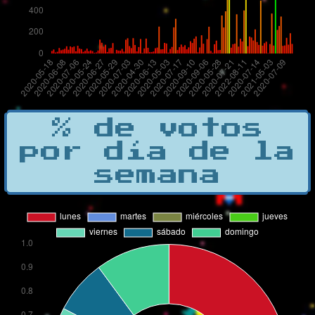
% de votos
por día de la
semana