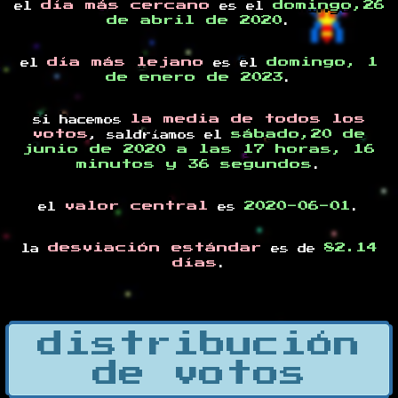
día más cercano
domingo,26
el
es el
de abril de 2020
.
día más lejano
domingo, 1
el
es el
de enero de 2023
.
la media de todos los
si hacemos
votos
sábado,20 de
, saldríamos el
junio de 2020 a las 17 horas, 16
minutos y 36 segundos
.
valor central
2020-06-01
el
es
.
desviación estándar
82.14
la
es de
días
.
distribución
de votos