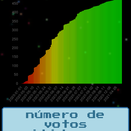
número de
votos