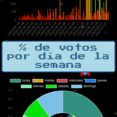
% de votos
por día de la
semana