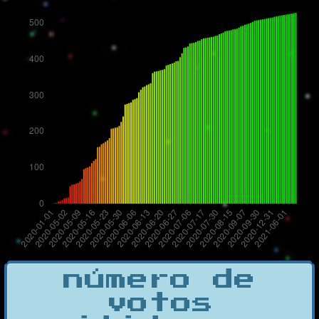
número de
votos