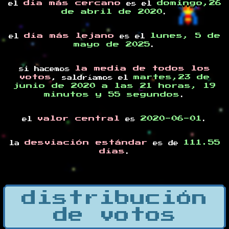
día más cercano
domingo,26
el
es el
de abril de 2020
.
día más lejano
lunes, 5 de
el
es el
mayo de 2025
.
la media de todos los
si hacemos
votos
martes,23 de
, saldríamos el
junio de 2020 a las 21 horas, 19
minutos y 55 segundos
.
valor central
2020-06-01
el
es
.
desviación estándar
111.55
la
es de
días
.
distribución
de votos