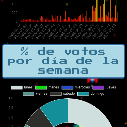
% de votos
por día de la
semana