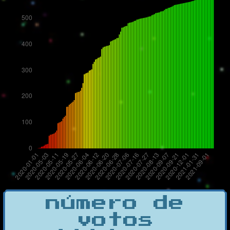
número de
votos