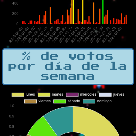
% de votos
por día de la
semana