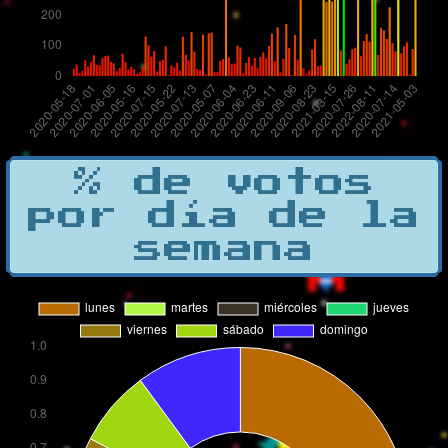
% de votos
por día de la
semana