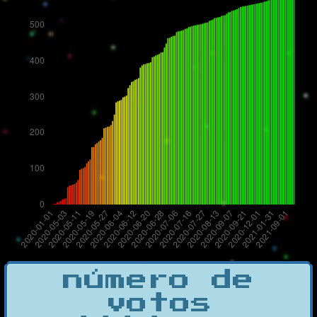
número de
votos