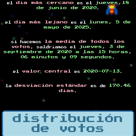
día más cercano
jueves,18
el
es el
de junio de 2020
.
día más lejano
lunes, 5 de
el
es el
mayo de 2025
.
la media de todos los
si hacemos
votos
jueves, 3 de
, saldríamos el
septiembre de 2020 a las 15 horas,
06 minutos y 09 segundos
.
valor central
2020-07-13
el
es
.
desviación estándar
170.46
la
es de
días
.
distribución
de votos