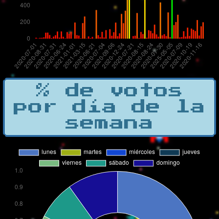
% de votos
por día de la
semana